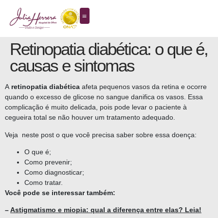
Retinopatia diabética: o que é,
causas e sintomas
A
retinopatia diabética
afeta pequenos vasos da retina e ocorre
quando o excesso de glicose no sangue danifica os vasos. Essa
complicação é muito delicada, pois pode levar o paciente à
cegueira total se não houver um tratamento adequado.
Veja neste post o que você precisa saber sobre essa doença:
O que é;
Como prevenir;
Como diagnosticar;
Como tratar.
Você pode se interessar também:
–
Astigmatismo e miopia: qual a diferença entre elas? Leia!