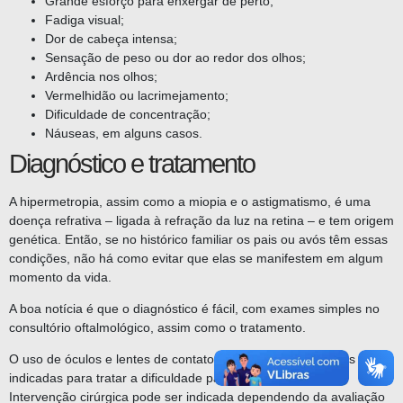
Grande esforço para enxergar de perto;
Fadiga visual;
Dor de cabeça intensa;
Sensação de peso ou dor ao redor dos olhos;
Ardência nos olhos;
Vermelhidão ou lacrimejamento;
Dificuldade de concentração;
Náuseas, em alguns casos.
Diagnóstico e tratamento
A hipermetropia, assim como a miopia e o astigmatismo, é uma
doença refrativa – ligada à refração da luz na retina – e tem origem
genética. Então, se no histórico familiar os pais ou avós têm essas
condições, não há como evitar que elas se manifestem em algum
momento da vida.
A boa notícia é que o diagnóstico é fácil, com exames simples no
consultório oftalmológico, assim como o tratamento.
O uso de óculos e lentes de contato são as alternativas mais
indicadas para tratar a dificuldade para
enxergar de perto
.
Intervenção cirúrgica pode ser indicada dependendo da avaliação