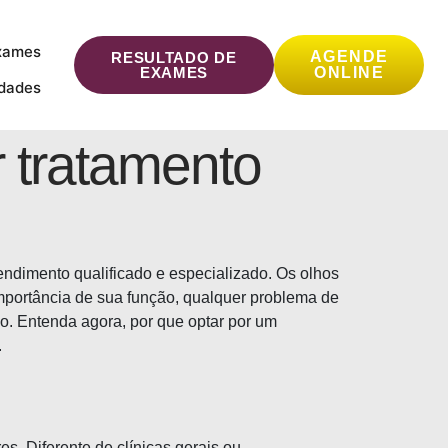
xames
AGENDE
RESULTADO DE
EXAMES
ONLINE
idades
r tratamento
endimento qualificado e especializado. Os olhos
importância de sua função, qualquer problema de
ão. Entenda agora, por que optar por um
.
s. Diferente de clínicas gerais ou