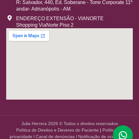
R: Salvador, 440, Ed. Soberane - Torre Corporate 11º
andar- Adrianópolis - AM
ENDEREÇO EXTENSÃO - VIANORTE
Shopping ViaNorte Piso 2
Julia Herrera 2026 © Todos o direitos reservados
Política de Direitos e Deveres do Paciente
|
Política de
privacidade
l
Canal de denúncias
l
Notificação de ocorrência