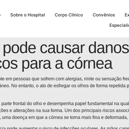
o
Sobre o Hospital
Corpo Clínico
Convênios
E
Especial
s pode causar dano
cos para a córnea
e em pessoas que sofrem com alergias, rinite ou sensação freq
tâneo. No entanto, o ato de esfregar os olhos de forma repetida
na parte frontal do olho e desempenha papel fundamental na qua
ções e alterações na sua forma. Um dos principais riscos assoc
 uma doença em que a córnea se torna mais fina e deformada, 
ia pode aumentar o risco de infecções oculares. As mãos carre