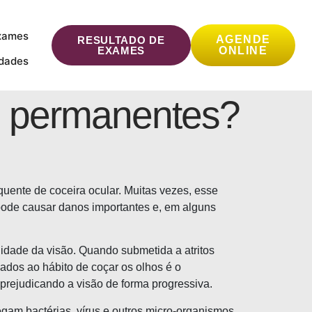
xames
AGENDE
RESULTADO DE
EXAMES
ONLINE
idades
s permanentes?
uente de coceira ocular. Muitas vezes, esse
 pode causar danos importantes e, em alguns
lidade da visão. Quando submetida a atritos
iados ao hábito de coçar os olhos é o
prejudicando a visão de forma progressiva.
gam bactérias, vírus e outros micro-organismos