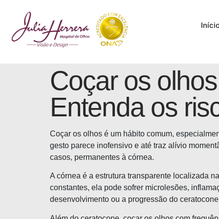
Iníci
Coçar os olho
Entenda os ris
Coçar os olhos é um hábito comum, especialment
gesto parece inofensivo e até traz alívio momen
casos, permanentes à córnea.
A córnea é a estrutura transparente localizada 
constantes, ela pode sofrer microlesões, inflama
desenvolvimento ou a progressão do ceratocone,
Além do ceratocone, coçar os olhos com frequênc