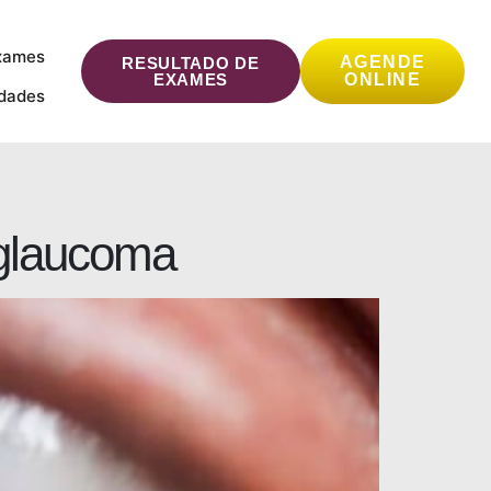
xames
AGENDE
RESULTADO DE
EXAMES
ONLINE
idades
 glaucoma