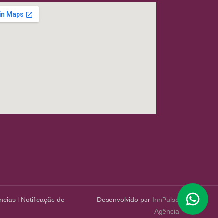
ncias
l
Notificação de
Desenvolvido por
InnPulse
Agência