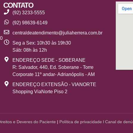
CONTATO
(92) 3233-5555
(92) 98639-6149
centraldeatendimento@juliaherrera.com.br
10
Seg a Sex: 10h30 às 19h30
Sáb: 08h às 12h
ENDEREÇO SEDE - SOBERANE
R: Salvador, 440, Ed. Soberane - Torre
Corporate 11º andar- Adrianópolis - AM
ENDEREÇO EXTENSÃO - VIANORTE
Shopping ViaNorte Piso 2
Direitos e Deveres do Paciente
|
Política de
privacidade
l
Canal de denú