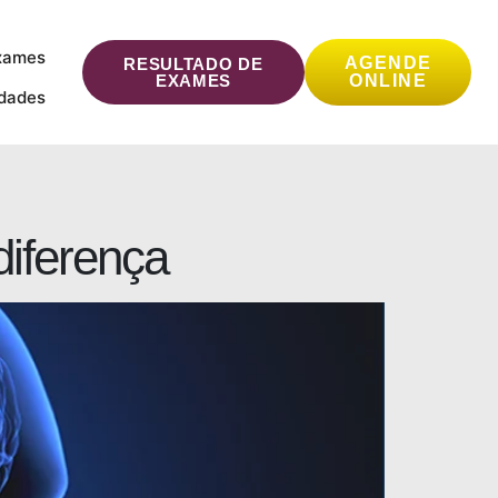
xames
AGENDE
RESULTADO DE
EXAMES
ONLINE
idades
diferença