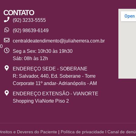
CONTATO
(92) 3233-5555
(92) 98639-6149
centraldeatendimento@juliaherrera.com.br
10
Seg a Sex: 10h30 às 19h30
Sáb: 08h às 12h
ENDEREÇO SEDE - SOBERANE
R: Salvador, 440, Ed. Soberane - Torre
Corporate 11º andar- Adrianópolis - AM
ENDEREÇO EXTENSÃO - VIANORTE
Shopping ViaNorte Piso 2
Direitos e Deveres do Paciente
|
Política de
privacidade
l
Canal de denú