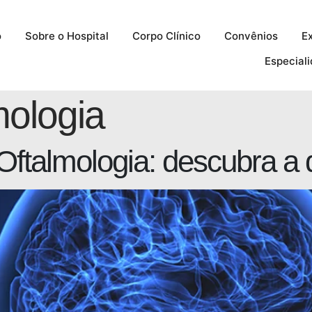
o
Sobre o Hospital
Corpo Clínico
Convênios
E
Especial
mologia
Oftalmologia: descubra a 