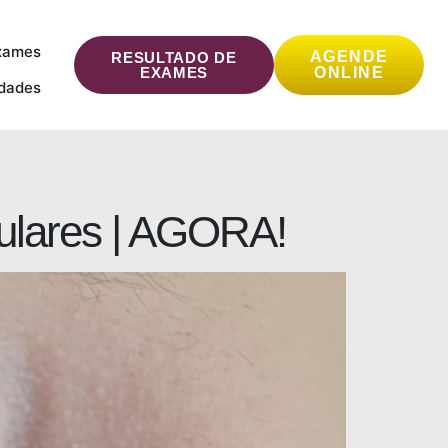
xames
AGENDE
RESULTADO DE
EXAMES
ONLINE
idades
culares | AGORA!