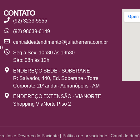
CONTATO
(92) 3233-5555
(92) 98639-6149
centraldeatendimento@juliaherrera.com.br
10
Seg a Sex: 10h30 às 19h30
Sáb: 08h às 12h
ENDEREÇO SEDE - SOBERANE
R: Salvador, 440, Ed. Soberane - Torre
Corporate 11º andar- Adrianópolis - AM
ENDEREÇO EXTENSÃO - VIANORTE
Shopping ViaNorte Piso 2
Direitos e Deveres do Paciente
|
Política de
privacidade
l
Canal de denú