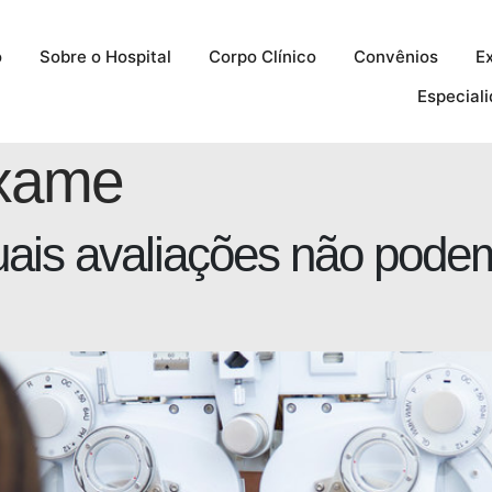
o
Sobre o Hospital
Corpo Clínico
Convênios
E
Especial
exame
ais avaliações não podem