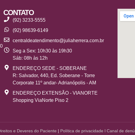
CONTATO
(92) 3233-5555
(92) 98639-6149
centraldeatendimento@juliaherrera.com.br
10
Seg a Sex: 10h30 às 19h30
Sáb: 08h às 12h
ENDEREÇO SEDE - SOBERANE
R: Salvador, 440, Ed. Soberane - Torre
Corporate 11º andar- Adrianópolis - AM
ENDEREÇO EXTENSÃO - VIANORTE
Shopping ViaNorte Piso 2
Direitos e Deveres do Paciente
|
Política de
privacidade
l
Canal de denú