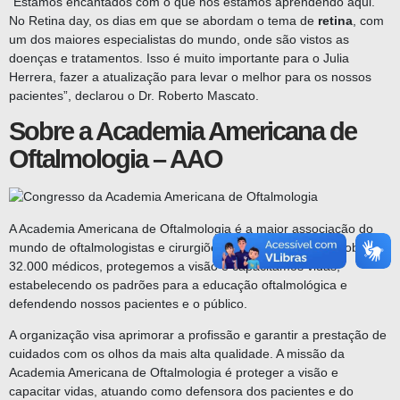
“Estamos encantados com o que nós estamos aprendendo aqui.
No Retina day, os dias em que se abordam o tema de
retina
, com
um dos maiores especialistas do mundo, onde são vistos as
doenças e tratamentos. Isso é muito importa
nte para o Julia
Herrera, fazer a atualização para levar o melhor para os nossos
pacientes”, declarou o Dr. Roberto Mascato.
Sobre a Academia Americana de
Oftalmologia – AAO
A Academia Americana de Oftalmologia é a maior associação do
mundo de oftalmologistas e cirurgiões. Uma comunidade global de
32.000 médicos, protegemos a visão e capacitamos vidas,
estabelecendo os padrões para a educação oftalmológica e
defendendo nossos pacientes e o público.
A organização visa aprimorar a profissão e garantir a prestação de
cuidados com os olhos da mais alta qualidade. A missão da
Academia Americana de Oftalmologia é proteger a visão e
capacitar vidas, atuando como defensora dos pacientes e do