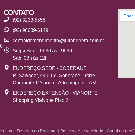
CONTATO
(92) 3233-5555
(92) 98639-6149
centraldeatendimento@juliaherrera.com.br
10
Seg a Sex: 10h30 às 19h30
Sáb: 08h às 12h
ENDEREÇO SEDE - SOBERANE
R: Salvador, 440, Ed. Soberane - Torre
Corporate 11º andar- Adrianópolis - AM
ENDEREÇO EXTENSÃO - VIANORTE
Shopping ViaNorte Piso 2
Direitos e Deveres do Paciente
|
Política de
privacidade
l
Canal de denú