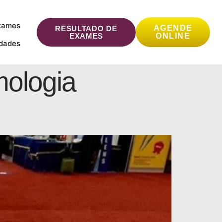
xames
AGENDE
RESULTADO DE
EXAMES
ONLINE
idades
mologia