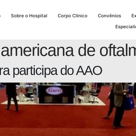
o
Sobre o Hospital
Corpo Clínico
Convênios
E
Especial
americana de oftal
era participa do AAO