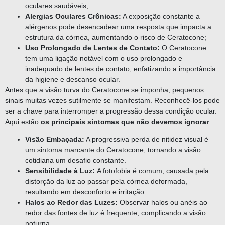
oculares saudáveis;
Alergias Oculares Crônicas:
A exposição constante a
alérgenos pode desencadear uma resposta que impacta a
estrutura da córnea, aumentando o risco de Ceratocone;
Uso Prolongado de Lentes de Contato:
O Ceratocone
tem uma ligação notável com o uso prolongado e
inadequado de lentes de contato, enfatizando a importância
da higiene e descanso ocular.
Antes que a visão turva do Ceratocone se imponha, pequenos
sinais muitas vezes sutilmente se manifestam. Reconhecê-los pode
ser a chave para interromper a progressão dessa condição ocular.
Aqui estão
os principais sintomas que não devemos ignorar
:
Visão Embaçada:
A progressiva perda de nitidez visual é
um sintoma marcante do Ceratocone, tornando a visão
cotidiana um desafio constante.
Sensibilidade à Luz:
A fotofobia é comum, causada pela
distorção da luz ao passar pela córnea deformada,
resultando em desconforto e irritação.
Halos ao Redor das Luzes:
Observar halos ou anéis ao
redor das fontes de luz é frequente, complicando a visão
noturna.