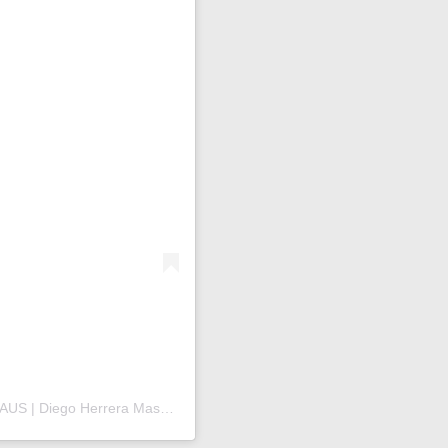
Uma publicação compartilhada por OFTALMO MANAUS | Diego Herrera Mascato (@oftalmodiegomascato)