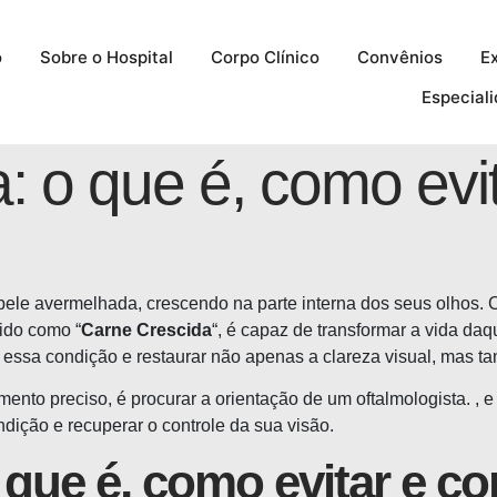
o
Sobre o Hospital
Corpo Clínico
Convênios
E
Especial
: o que é, como evi
le avermelhada, crescendo na parte interna dos seus olhos. C
ido como “
Carne Crescida
“, é capaz de transformar a vida d
 essa condição e restaurar não apenas a clareza visual, mas t
amento preciso, é
procurar a orientação de um oftalmologista.
, 
dição e recuperar o controle da sua visão.
 que é, como evitar e co