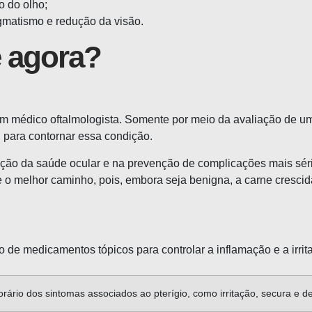
o do olho;
gmatismo e redução da visão.
e agora?
m médico oftalmologista. Somente por meio da avaliação de um e
l para contornar essa condição.
ação da saúde ocular e na prevenção de complicações mais sér
 o melhor caminho, pois, embora seja benigna, a carne crescida 
 de medicamentos tópicos para controlar a inflamação e a irrit
orário dos sintomas associados ao pterígio, como irritação, secura e d