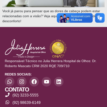
Você já parou para pensar que as dores de cabeça podem estar
relacionadas com a visão? Veja aqui e descubra as causas do
desconforto!
Responsável Técnico no Julia Herrera Hospital de Olhos: Dr.
Roberto Mascato CRM 2020 RQE 709/710
REDES SOCIAIS:
CONTATO
(92) 3233-5555
(92) 98639-6149